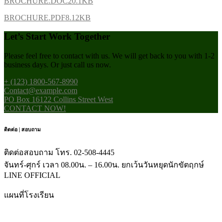
BROCHURE.DOC
20.1KB
BROCHURE.PDF
8.12KB
Let’s Start Work
Together
Please feel free to contact with us. We will get back to you with 1-2
business days. Or just call us now.
+ (123) 1800-567-8990
Contact@example.com
PO Box 16122 Collins Street West
CONTACT NOW!
ติดต่อ | สอบถาม
ติดต่อสอบถาม โทร. 02-508-4445
จันทร์-ศุกร์ เวลา 08.00น. – 16.00น. ยกเว้นวันหยุดนักขัตฤกษ์
LINE OFFICIAL
แผนที่โรงเรียน