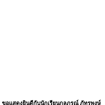
ขอแสดงยินดีกับนักเรียนกุลภรณ์ ภัทรพงษ์